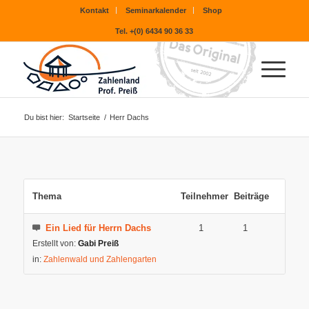
Kontakt
Seminarkalender
Shop
Tel. +(0) 6434 90 36 33
Du bist hier:
Startseite
/
Herr Dachs
Thema
Teilnehmer
Beiträge
Ein Lied für Herrn Dachs
1
1
Erstellt von:
Gabi Preiß
in:
Zahlenwald und Zahlengarten