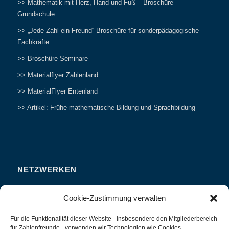
>> Mathematik mit Herz, Hand und Fuß – Broschüre
Grundschule
>> „Jede Zahl ein Freund“ Broschüre für sonderpädagogische
Fachkräfte
>> Broschüre Seminare
>> Materialflyer Zahlenland
>> MaterialFlyer Entenland
>> Artikel: Frühe mathematische Bildung und Sprachbildung
NETZWERKEN
Zahlenfreunde Forum
Cookie-Zustimmung verwalten
Weitersagen
Für die Funktionalität dieser Website - insbesondere den Mitgliederbereich
Studieren
für Zahlenfreunde - verwenden wir Technologien wie Cookies.