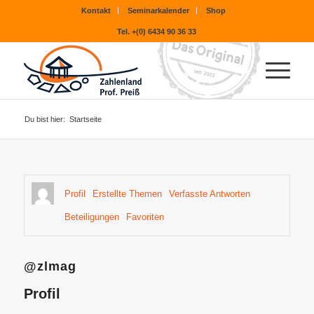
Kontakt
Seminarkalender
Shop
Tel. +(0) 6434 90 36 33
Du bist hier:
Startseite
Profil
Erstellte Themen
Verfasste Antworten
Beteiligungen
Favoriten
@zlmag
Profil