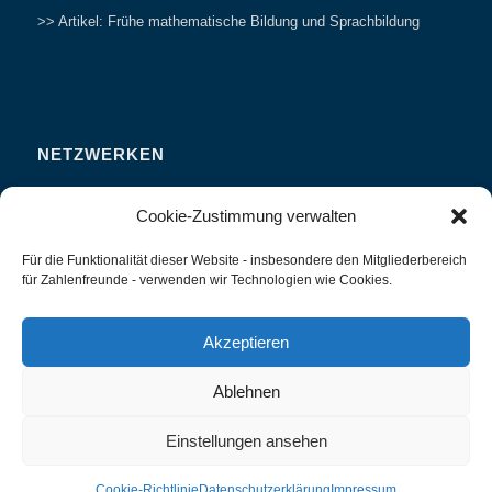
>> Artikel: Frühe mathematische Bildung und Sprachbildung
NETZWERKEN
Zahlenfreunde Forum
Cookie-Zustimmung verwalten
Weitersagen
Für die Funktionalität dieser Website - insbesondere den Mitgliederbereich
Studieren
für Zahlenfreunde - verwenden wir Technologien wie Cookies.
Fachvorträge und Tagungen
Interviews und Erfahrungsberichte
Akzeptieren
Ablehnen
Einstellungen ansehen
Zahlenland Prof. Preiß -
Enfold WordPress Theme by Kriesi
Cookie-Richtlinie
Datenschutzerklärung
Impressum