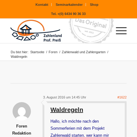
Kontakt
Seminarkalender
Shop
Tel. +(0) 6434 90 36 33
Du bist hier:
Startseite
/
Foren
/
Zahlenwald und Zahlengarten
/
Waldregeln
3. August 2016 um 14:45 Uhr
#1622
Waldregeln
Hallo, ich möchte nach den
Foren
Sommerferien mit dem Projekt
Redaktion
Zahlenwald starten, wer kann mir