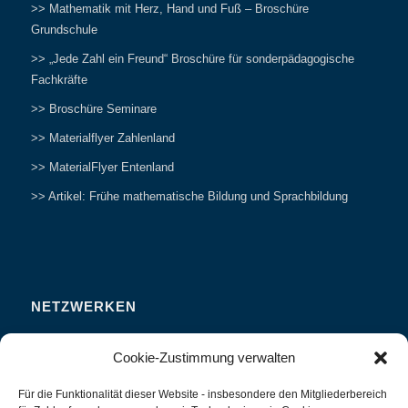
>> Mathematik mit Herz, Hand und Fuß – Broschüre
Grundschule
>> „Jede Zahl ein Freund“ Broschüre für sonderpädagogische
Fachkräfte
>> Broschüre Seminare
>> Materialflyer Zahlenland
>> MaterialFlyer Entenland
>> Artikel: Frühe mathematische Bildung und Sprachbildung
NETZWERKEN
Zahlenfreunde Forum
Cookie-Zustimmung verwalten
Weitersagen
Für die Funktionalität dieser Website - insbesondere den Mitgliederbereich
Studieren