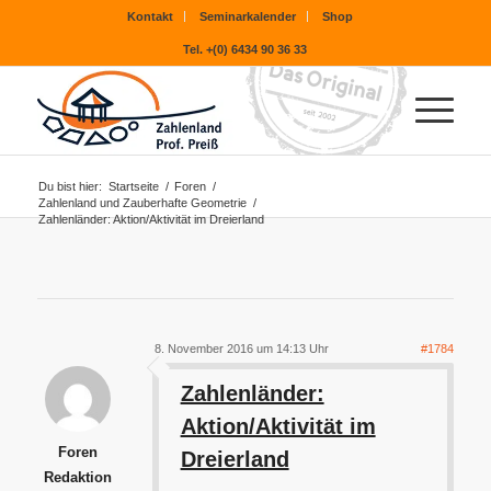
Kontakt
Seminarkalender
Shop
Tel. +(0) 6434 90 36 33
Du bist hier:
Startseite
/
Foren
/
Zahlenland und Zauberhafte Geometrie
/
Zahlenländer: Aktion/Aktivität im Dreierland
8. November 2016 um 14:13 Uhr
#1784
Zahlenländer:
Aktion/Aktivität im
Foren
Dreierland
Redaktion