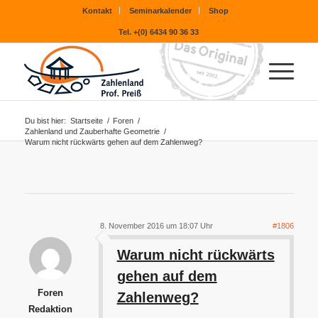
Kontakt
Seminarkalender
Shop
Tel. +(0) 6434 90 36 33
Du bist hier:
Startseite
/
Foren
/
Zahlenland und Zauberhafte Geometrie
/
Warum nicht rückwärts gehen auf dem Zahlenweg?
8. November 2016 um 18:07 Uhr
#1806
Warum nicht rückwärts
gehen auf dem
Foren
Zahlenweg?
Redaktion