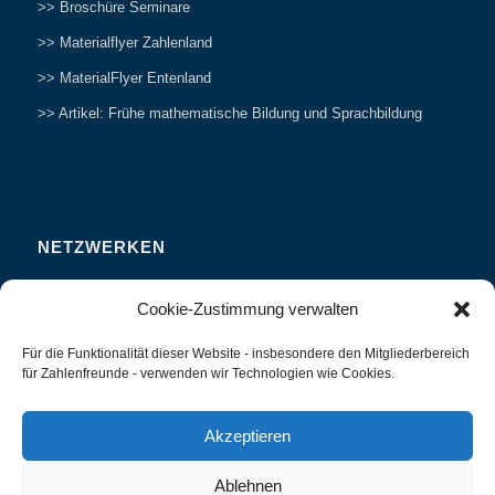
>> Broschüre Seminare
>> Materialflyer Zahlenland
>> MaterialFlyer Entenland
>> Artikel: Frühe mathematische Bildung und Sprachbildung
NETZWERKEN
Zahlenfreunde Forum
Cookie-Zustimmung verwalten
Weitersagen
Für die Funktionalität dieser Website - insbesondere den Mitgliederbereich
Studieren
für Zahlenfreunde - verwenden wir Technologien wie Cookies.
Fachvorträge und Tagungen
Interviews und Erfahrungsberichte
Akzeptieren
Ablehnen