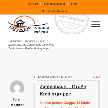
Kontakt
Seminarkalender
Shop
Tel. +(0) 6434 90 36 33
Du bist hier:
Startseite
/
Foren
/
Zahlenland und Zauberhafte Geometrie
/
Zahlenhaus – Große Kindergruppe
8. November 2016 um 18:37 Uhr
#1828
Zahlenhaus – Große
Kindergruppe
Foren
In einer großen Gruppe, 18 Kinder
Redaktion